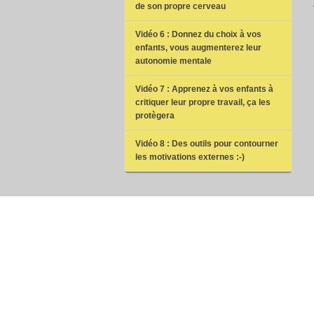
de son propre cerveau
Vidéo 6 : Donnez du choix à vos
enfants, vous augmenterez leur
autonomie mentale
Vidéo 7 : Apprenez à vos enfants à
critiquer leur propre travail, ça les
protègera
Vidéo 8 : Des outils pour contourner
les motivations externes :-)