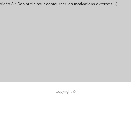
Vidéo 8 : Des outils pour contourner les motivations externes :-)
Copyright ©