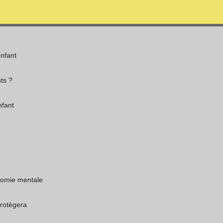
enfant
ts ?
nfant
nomie mentale
protègera